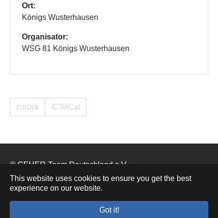
Ort:
Königs Wusterhausen
Organisator:
WSG 81 Königs Wusterhausen
zurück
ICS/iCal
© GEHER-Team Deutschland e.V.
This website uses cookies to ensure you get the best
experience on our website.
Impressum
Datenschutz
Kontakt
Got it!