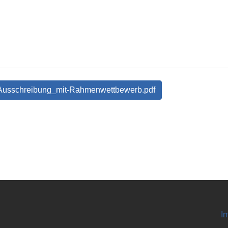
_Ausschreibung_mit-Rahmenwettbewerb.pdf
I