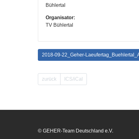
Bühlertal
Organisator:
TV Bühlertal
2018-09-22_Geher-Laeufertag_Buehlertal
zurück
ICS/iCal
© GEHER-Team Deutschland e.V.