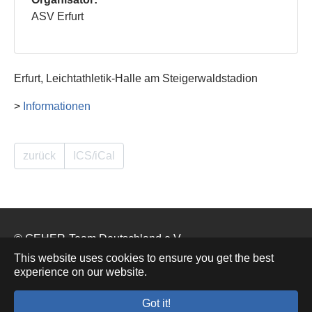
ASV Erfurt
Erfurt, Leichtathletik-Halle am Steigerwaldstadion
>
Informationen
zurück
ICS/iCal
© GEHER-Team Deutschland e.V.
This website uses cookies to ensure you get the best
experience on our website.
Impressum
Datenschutz
Kontakt
Got it!